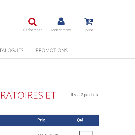
Rechercher
Mon compte
(vide)
TALOGUES
PROMOTIONS
RATOIRES ET
Il y a 2 produits.
Prix
Qté :
L