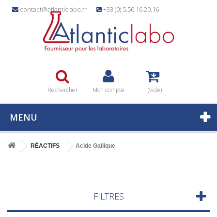
contact@atlanticlabo.fr
+33 (0) 5.56.16.20.16
Rechercher
Mon compte
(vide)
MENU
RÉACTIFS
Acide Gallique
FILTRES