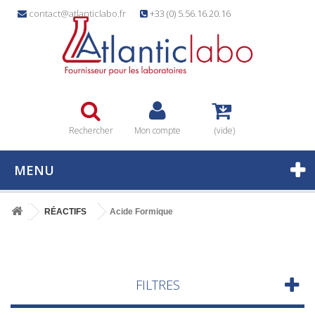
contact@atlanticlabo.fr
+33 (0) 5.56.16.20.16
Rechercher
Mon compte
(vide)
MENU
RÉACTIFS
Acide Formique
FILTRES