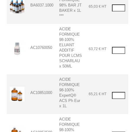
BA6037.1000
98% BAR JT
65,03 € HT
BAKER x 1L
***
ACIDE
FORMIQUE
98-100%
ELUANT
AC10760050
63,72 € HT
ADDITIF
POUR LCMS
SCHARLAU
x 50ML
ACIDE
FORMIQUE
98-100%
AC10851000
65,21 € HT
ExpertQ®
ACS Ph Eur
x 1L
ACIDE
FORMIQUE
98-100%