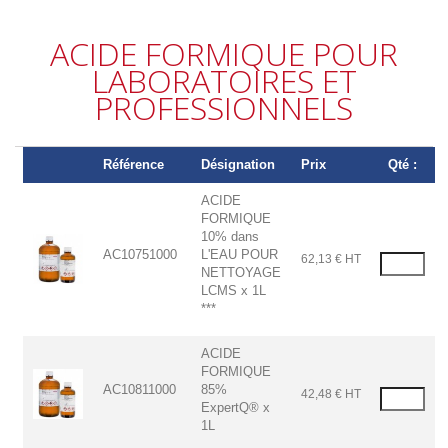
ACIDE FORMIQUE POUR
LABORATOIRES ET
PROFESSIONNELS
Référence
Désignation
Prix
Qté :
ACIDE
FORMIQUE
10% dans
AC10751000
L'EAU POUR
62,13 € HT
NETTOYAGE
LCMS x 1L
***
ACIDE
FORMIQUE
AC10811000
85%
42,48 € HT
ExpertQ® x
1L