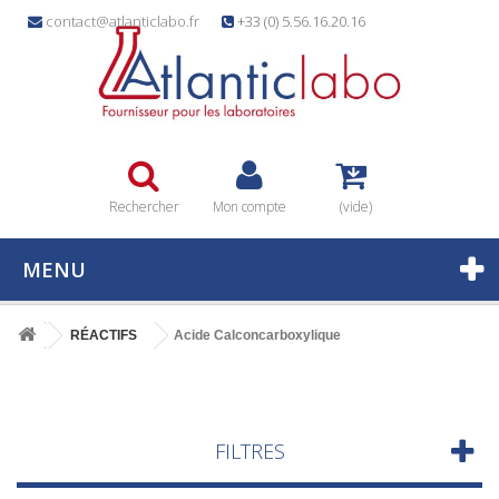
contact@atlanticlabo.fr
+33 (0) 5.56.16.20.16
Rechercher
Mon compte
(vide)
MENU
RÉACTIFS
Acide Calconcarboxylique
FILTRES