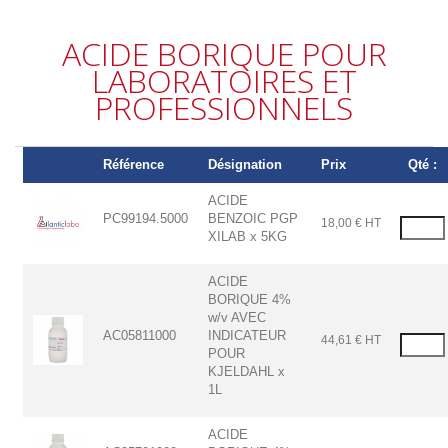
ACIDE BORIQUE POUR
LABORATOIRES ET
PROFESSIONNELS
Référence
Désignation
Prix
Qté :
ACIDE
PC99194.5000
BENZOIC PGP
18,00 € HT
XILAB x 5KG
ACIDE
BORIQUE 4%
w/v AVEC
AC05811000
INDICATEUR
44,61 € HT
POUR
KJELDAHL x
1L
ACIDE