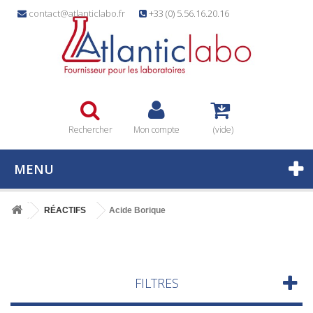
contact@atlanticlabo.fr
+33 (0) 5.56.16.20.16
Rechercher
Mon compte
(vide)
MENU
RÉACTIFS
Acide Borique
FILTRES