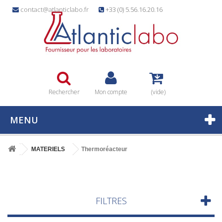
contact@atlanticlabo.fr
+33 (0) 5.56.16.20.16
Rechercher
Mon compte
(vide)
MENU
MATERIELS
Thermoréacteur
FILTRES