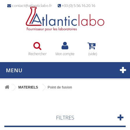
contact@atlanticlabo.fr
+33 (0) 5.56.16.20.16
Rechercher
Mon compte
(vide)
MENU
MATERIELS
Point de fusion
FILTRES