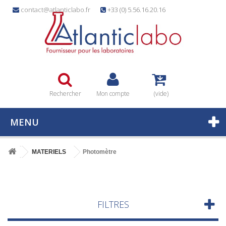
contact@atlanticlabo.fr
+33 (0) 5.56.16.20.16
Rechercher
Mon compte
(vide)
MENU
MATERIELS
Photomètre
FILTRES