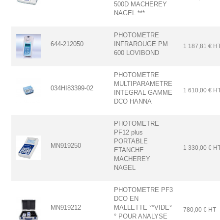
500D MACHEREY
NAGEL ***
PHOTOMETRE
644-212050
INFRAROUGE PM
1 187,81 € H
600 LOVIBOND
PHOTOMETRE
MULTIPARAMETRE
034HI83399-02
1 610,00 € H
INTEGRAL GAMME
DCO HANNA
PHOTOMETRE
PF12 plus
PORTABLE
MN919250
1 330,00 € H
ETANCHE
MACHEREY
NAGEL
PHOTOMETRE PF3
DCO EN
MN919212
MALLETTE °°VIDE°
780,00 € HT
° POUR ANALYSE