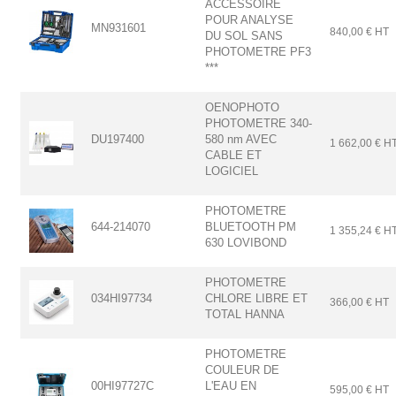
ACCESSOIRE
POUR ANALYSE
MN931601
840,00 € HT
DU SOL SANS
PHOTOMETRE PF3
***
OENOPHOTO
PHOTOMETRE 340-
DU197400
580 nm AVEC
1 662,00 € H
CABLE ET
LOGICIEL
PHOTOMETRE
644-214070
BLUETOOTH PM
1 355,24 € H
630 LOVIBOND
PHOTOMETRE
034HI97734
CHLORE LIBRE ET
366,00 € HT
TOTAL HANNA
PHOTOMETRE
COULEUR DE
00HI97727C
L'EAU EN
595,00 € HT