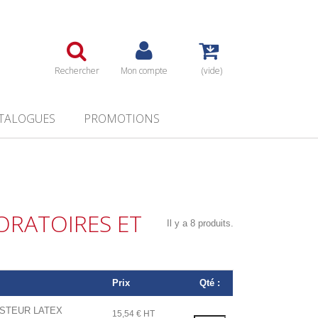
Rechercher
Mon compte
(vide)
TALOGUES
PROMOTIONS
ORATOIRES ET
Il y a 8 produits.
Prix
Qté :
ASTEUR LATEX
15,54 € HT